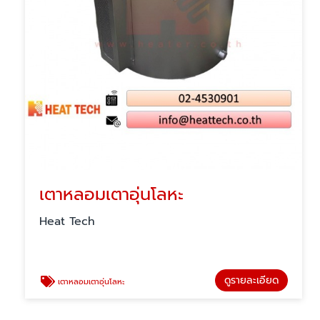
เตาหลอมเตาอุ่นโลหะ
Heat Tech
ดูรายละเอียด
เตาหลอมเตาอุ่นโลหะ