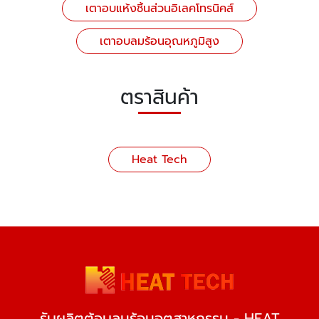
เตาอบแห้งชิ้นส่วนอิเลคโทรนิคส์
เตาอบลมร้อนอุณหภูมิสูง
ตราสินค้า
Heat Tech
รับผลิตตู้อบลมร้อนอุตสาหกรรม - HEAT