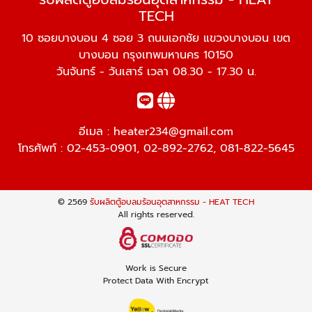
TECH
10 ซอยบางบอน 4 ซอย 3 ถนนเอกชัย แขวงบางบอน เขต
บางบอน กรุงเทพมหานคร 10150
วันจันทร์ - วันเสาร์ เวลา 08.30 - 17.30 น.
อีเมล :
heater234@gmail.com
โทรศัพท์ :
02-453-0901
,
02-892-2762
,
081-822-5645
© 2569
รับผลิตตู้อบลมร้อนอุตสาหกรรม - HEAT TECH
All rights reserved.
Work is Secure
Protect Data With Encrypt