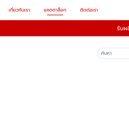
เกี่ยวกับเรา
แคตตาล็อก
ติดต่อเรา
รับผ