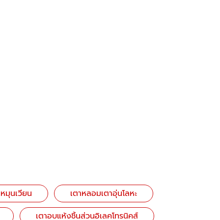
หมุนเวียน
เตาหลอมเตาอุ่นโลหะ
เตาอบแห้งชิ้นส่วนอิเลคโทรนิคส์