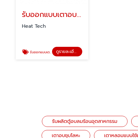
รับออกแบบเตาอบลมร้อนอุตสาหกรรม
Heat Tech
ดูรายละเอียด
รับออกแบบเตาอบลมร้อนอุตสาหกรรม
รับผลิตตู้อบลมร้อนอุตสาหกรรม
เตาอบชุบโลหะ
เตาหลอมแบบใช้