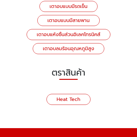
เตาอบแบบมีรถเข็น
เตาอบแบบมีสายพาน
เตาอบแห้งชิ้นส่วนอิเลคโทรนิคส์
เตาอบลมร้อนอุณหภูมิสูง
ตราสินค้า
Heat Tech