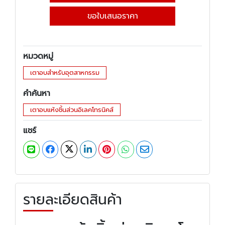
ขอใบเสนอราคา
หมวดหมู่
เตาอบสำหรับอุตสาหกรรม
คำค้นหา
เตาอบแห้งชิ้นส่วนอิเลคโทรนิคส์
แชร์
รายละเอียดสินค้า