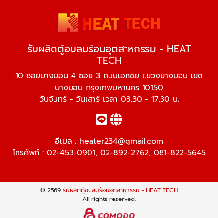
รับผลิตตู้อบลมร้อนอุตสาหกรรม - HEAT
TECH
10 ซอยบางบอน 4 ซอย 3 ถนนเอกชัย แขวงบางบอน เขต
บางบอน กรุงเทพมหานคร 10150
วันจันทร์ - วันเสาร์ เวลา 08.30 - 17.30 น.
อีเมล :
heater234@gmail.com
โทรศัพท์ :
02-453-0901
,
02-892-2762
,
081-822-5645
© 2569
รับผลิตตู้อบลมร้อนอุตสาหกรรม - HEAT TECH
All rights reserved.