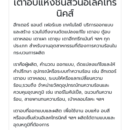
เตาอบแห้งชิ้นส่วนอิเลคโทร
นิคส์
ฮีทเตอร์ แอนด์ เฟอร์เนซ เทคโนโลยี บริการออกแบบ
และสร้าง รวมไปถึงงานดัดแปลงแก้ไข เตาอบ ตู้อบ
เตาหลอม เตาเผา เตาชุบ เตาฮีททรีทเม้นท์ ฯลฯ ทุก
ประเภท สำหรับงานอุตสาหกรรมที่ต้องการความร้อนใน
กระบวนการผลิต
เราคือผู้ผลิต, คำนวณ ออกแบบ, ดัดแปลงแก้ไขและให้
คำปรึกษา อุปกรณ์หรือระบบทำความร้อน เช่น ฮีทเตอร์
เตาอบ เตาหลอม, ระบบให้หรือแลกเปลี่ยนความ
ร้อน,รวมถึง จำหน่ายวัสดุอุปกรณ์ทนความร้อนและ
ควบคุมอุณหภูมิ เช่น เทอร์โมคัปเปิ้ล, ฉนวนกันความ
ร้อน, สายพานทนความร้อน, เบ้าหลอมโลหะ ฯลฯ
เตาอบที่ออกแบบและผลิต เพื่อใช้งาน อบแห้ง อบสี
หรืออบชิ้นส่วนอิเลคโทรนิคส์ ฯลฯ ผลิตได้ตามแบบและ
อุณหภูมิที่ต้องการ