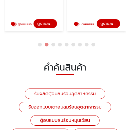
ดูรายละเอียด
ดูรายละเอียด
ตู้อบแบบลมร้อนหมุนเวียน
เตาหลอมเตาอุ่นโลหะ
คำค้นสินค้า
รับผลิตตู้อบลมร้อนอุตสาหกรรม
รับออกแบบเตาอบลมร้อนอุตสาหกรรม
ตู้อบแบบลมร้อนหมุนเวียน