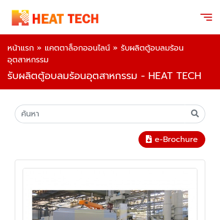
หน้าแรก
»
แคตตาล็อกออนไลน์
»
รับผลิตตู้อบลมร้อน
อุตสาหกรรม
รับผลิตตู้อบลมร้อนอุตสาหกรรม - HEAT TECH
e-Brochure