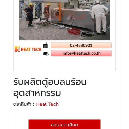
รับผลิตตู้อบลมร้อน
อุตสาหกรรม
ตราสินค้า :
Heat Tech
ขอรายละเอียด