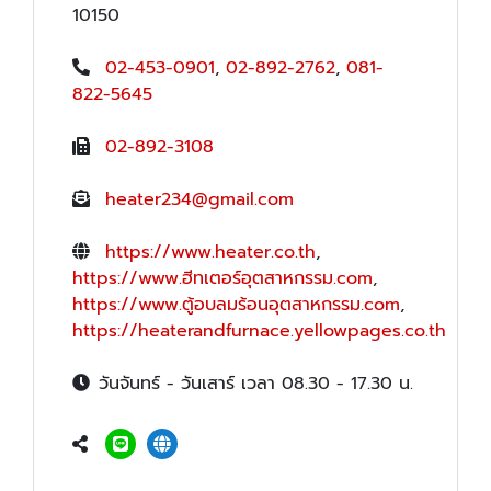
10150
02-453-0901
,
02-892-2762
,
081-
822-5645
02-892-3108
heater234@gmail.com
https://www.heater.co.th
,
https://www.ฮีทเตอร์อุตสาหกรรม.com
,
https://www.ตู้อบลมร้อนอุตสาหกรรม.com
,
https://heaterandfurnace.yellowpages.co.th
วันจันทร์ - วันเสาร์ เวลา 08.30 - 17.30 น.